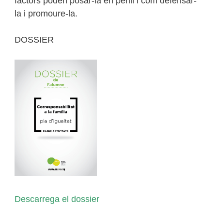
factors poden posar-la en perill i com defensar-
la i promoure-la.
DOSSIER
Descarrega el dossier