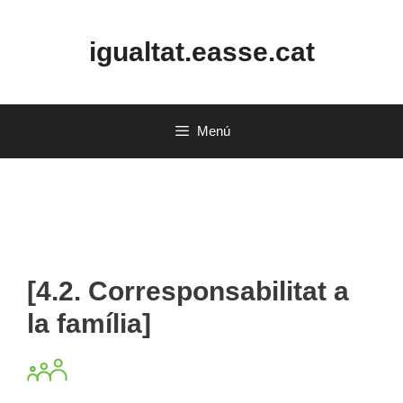
Saltar
al
igualtat.easse.cat
contenido
Menú
[4.2. Corresponsabilitat a
la família]