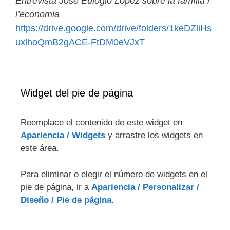
Entrevista José Eulogio López sobre la família i
l’economia
https://drive.google.com/drive/folders/1keDZliHs
uxlhoQmB2gACE-FtDM0eVJxT
Widget del pie de página
Reemplace el contenido de este widget en
Apariencia / Widgets
y arrastre los widgets en
este área.
Para eliminar o elegir el número de widgets en el
pie de página, ir a
Apariencia / Personalizar /
Diseño / Pie de página
.