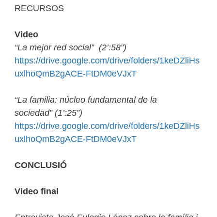
RECURSOS
Video
“La mejor red social” (2’:58”)
https://drive.google.com/drive/folders/1keDZliHs
uxlhoQmB2gACE-FtDM0eVJxT
“La familia: núcleo fundamental de la
sociedad” (1’:25”)
https://drive.google.com/drive/folders/1keDZliHs
uxlhoQmB2gACE-FtDM0eVJxT
CONCLUSIÓ
Video final